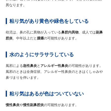
異なります。
粘り気があり黄色や緑色をしている
幼児は、鼻の孔に異物が入っている
鼻腔内異物
、成人では
副鼻
腔炎
、中年以上だと
腫瘍
の可能性があります。
水のようにサラサラしている
風邪による
急性鼻炎
と
アレルギー性鼻炎
の可能性があります。
風邪のときは全身症状、アレルギー性鼻炎のときはくしゃみや
鼻づまりを伴います。
粘り気はあるが色はついていない
慢性鼻炎
や
慢性副鼻腔炎
の可能性があります。