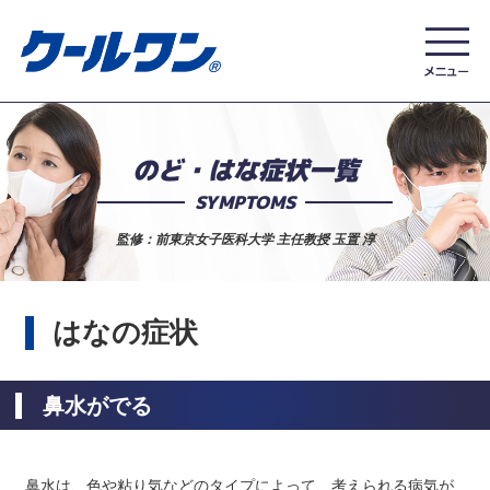
のど・はな症状一覧
SYMPTOMS
監修：前東京女子医科大学 主任教授 玉置 淳
はなの症状
鼻水がでる
鼻水は、色や粘り気などのタイプによって、考えられる病気が