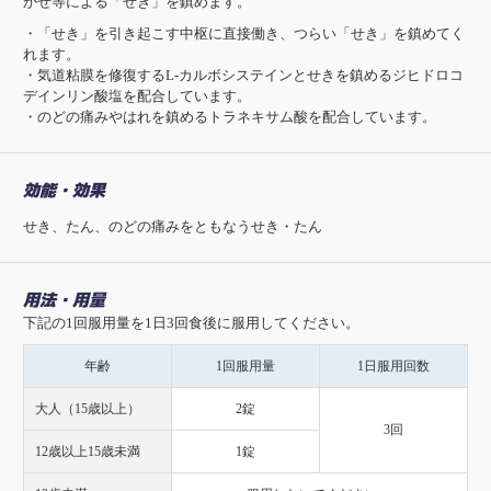
かぜ等による「せき」を鎮めます。
・「せき」を引き起こす中枢に直接働き、つらい「せき」を鎮めてく
れます。
・気道粘膜を修復するL-カルボシステインとせきを鎮めるジヒドロコ
デインリン酸塩を配合しています。
・のどの痛みやはれを鎮めるトラネキサム酸を配合しています。
効能・効果
せき、たん、のどの痛みをともなうせき・たん
用法・用量
下記の1回服用量を1日3回食後に服用してください。
年齢
1回服用量
1日服用回数
大人（15歳以上）
2錠
3回
12歳以上15歳未満
1錠