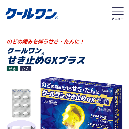
のどの痛みを伴うせき・たんに！
クールワン
®
せき止めGXプラス
せき
たん