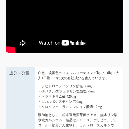
白色～淡黄色のフィルムコーティング錠で、6錠（大
成分・分量
人1日量）中に次の有効成分を含んでいます。
・ジヒドロコデインリン酸塩 30mg
・dl-メチルエフェドリン塩酸塩 75mg
・トラネキサム酸 420mg
・L-カルボシステイン 750mg
・クロルフェニラミンマレイン酸塩 12mg
添加物として、粉末還元麦芽糖水アメ、無水リン酸
水素カルシウム、結晶セルロース、ポリビニルアル
コール（部分けん化物）、カルメロースカルシウ