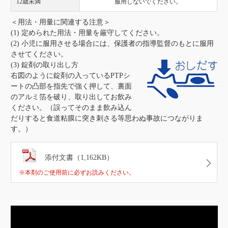
12歳未満
服用しないでください。
＜用法・用量に関連する注意＞
(1) 定められた用法・用量を厳守してください。
(2) 小児に服用させる場合には、保護者の指導監督のもとに服用
させてください。
(3) 錠剤の取り出し方
右図のように錠剤の入っているPTPシ
ートの凸部を指先で強く押して、裏面
のアルミ箔を破り、取り出してお飲み
ください。（誤ってそのまま飲み込ん
だりすると食道粘膜に突き刺さる等思わぬ事故につながりま
す。）
添付文書（1,162KB）
※本剤のご使用前に必ずお読みください。